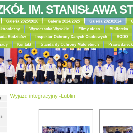
ZKÓŁ IM. STANISŁAWA S
Galeria 2025/2026
Galeria 2024/2025
Galeria 2023/2024
G
ektroniczny
Wysoczanka Wysokie
Filmy video
Biblioteka
ada Rodziców
Inspektor Ochrony Danych Osobowych
RODO
iady
Kontakt
Standardy Ochrony Małoletnich
Prawa dzieck
1
2
3
4
Wyjazd integracyjny -Lublin
8
ak