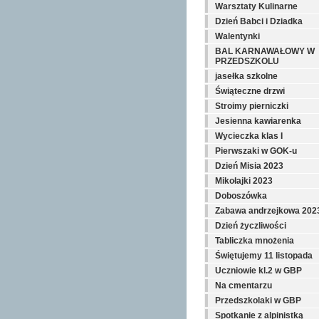
Warsztaty Kulinarne
Dzień Babci i Dziadka
Walentynki
BAL KARNAWAŁOWY W
PRZEDSZKOLU
jasełka szkolne
Świąteczne drzwi
Stroimy pierniczki
Jesienna kawiarenka
Wycieczka klas I
Pierwszaki w GOK-u
Dzień Misia 2023
Mikołajki 2023
Doboszówka
Zabawa andrzejkowa 202
Dzień życzliwości
Tabliczka mnożenia
Świętujemy 11 listopada
Uczniowie kl.2 w GBP
Na cmentarzu
Przedszkolaki w GBP
Spotkanie z alpinistką