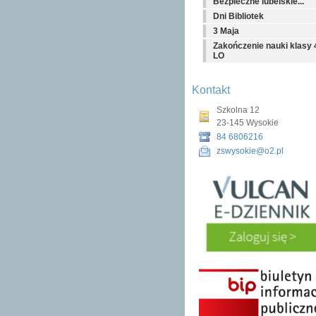
Bezpieczne lubelskie...
Dni Bibliotek
3 Maja
Zakończenie nauki klasy 
LO
Kontakt
Szkolna 12
23-145 Wysokie
84 6806216
zswysokie@o2.pl