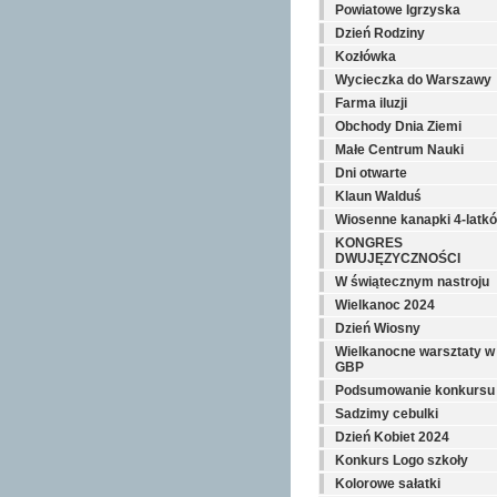
Powiatowe Igrzyska
Dzień Rodziny
Kozłówka
Wycieczka do Warszawy
Farma iluzji
Obchody Dnia Ziemi
Małe Centrum Nauki
Dni otwarte
Klaun Walduś
Wiosenne kanapki 4-latkó
KONGRES
DWUJĘZYCZNOŚCI
W świątecznym nastroju
Wielkanoc 2024
Dzień Wiosny
Wielkanocne warsztaty w
GBP
Podsumowanie konkursu
Sadzimy cebulki
Dzień Kobiet 2024
Konkurs Logo szkoły
Kolorowe sałatki