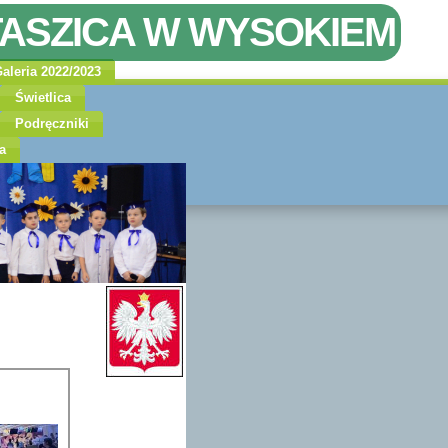
TASZICA W WYSOKIEM
aleria 2022/2023
Świetlica
Podręczniki
a