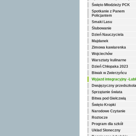
Święto Młodzieży PCK
Spotkanie z Panem
Policjantem
Smaki Lasu
Ślubowanie
Dzień Nauczyciela
Majdanek
Zimowa kawiarenka
Wojciechów
Warsztaty kulinarne
Dzień Chłopaka 2023
Biwak w Zwierzyńcu
Wyjazd integracyjny -Lubl
Dwujęzyczny przedszkol
Sprzątanie świata
Bitwa pod Giełczwią
Święto Kropki
Narodowe Czytanie
Roztocze
Program dla szkół
Układ Słoneczny