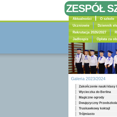
ZESPÓŁ S
Aktualności
O szkole
Uczniowie
Dziennik el
Rekrutacja 2026/2027
R
Jadłospis
Opłata za ob
Galeria 2023/2024
Zakończenie nauki klasy 
Wycieczka do Berlina
Magiczne ogrody
Dwujęzyczny Przedszkol
Truskawkowy koktajl
Trójmiasto