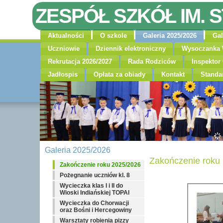
ZESPÓŁ SZKÓŁ IM. 
Aktualności
O szkole
Galeria 2025/2026
Gal
Uczniowie
Dziennik elektroniczny
Wysoczanka 
Rekrutacja 2026/2027
Rada Rodziców
Inspekto
Jadłospis
Opłata za obiady
Kontakt
Standa
Galeria 2025/2026
Zakończenie roku
Zakończenie roku 2025/2026
Pożegnanie uczniów kl. 8
Wycieczka klas I i II do
Wioski Indiańskiej TOPAI
Wycieczka do Chorwacji
oraz Bośni i Hercegowiny
Warsztaty robienia pizzy