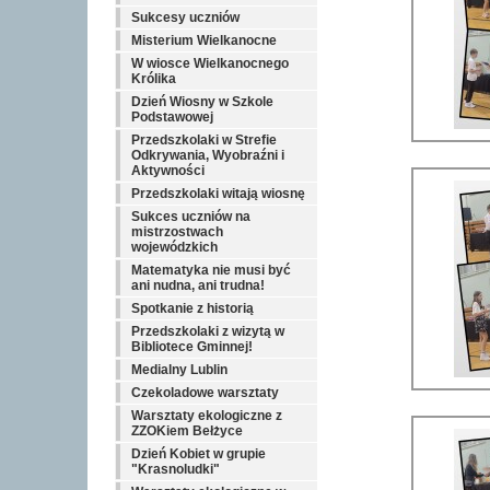
Sukcesy uczniów
Misterium Wielkanocne
W wiosce Wielkanocnego
Królika
Dzień Wiosny w Szkole
Podstawowej
Przedszkolaki w Strefie
Odkrywania, Wyobraźni i
Aktywności
Przedszkolaki witają wiosnę
Sukces uczniów na
mistrzostwach
wojewódzkich
Matematyka nie musi być
ani nudna, ani trudna!
Spotkanie z historią
Przedszkolaki z wizytą w
Bibliotece Gminnej!
Medialny Lublin
Czekoladowe warsztaty
Warsztaty ekologiczne z
ZZOKiem Bełżyce
Dzień Kobiet w grupie
"Krasnoludki"