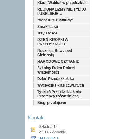
Klaun Walduś w przedszkolu
REGIONALIZMY NIE TYLKO
LUBELSKIE…
"W naturę z kulturą"
Smaki Lasu
Trzy stolice
DZIEŃ KROPKI W
PRZEDSZKOLU
Rocznica Bitwy pod
Giełczwią
NARODOWE CZYTANIE
Szkolny Dzień Dobrej
Wiadomości
Dzień Przedszkolaka
Wycieczka klas czwartych
Tydzień Przeciwdziałania
Przemocy Rówieśniczej.
Biegi przełajowe
Kontakt
Szkolna 12
23-145 Wysokie
84 6806216