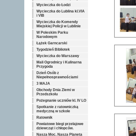
Wycieczka do Łodzi
Wycieczka do Lublina kl.VIA
i VIB
Wycieczka do Komendy
Miejskiej Policji w Lublinie
W Poleskim Parku
Narodowym
Łążek Garncarski
Tygodzień Bibliotek
Wycieczka do Warszawy
Mali Ogrodnicy i Kulinarna
Przygoda
Dzień Osób z
Niepełnosprawnościami
3 MAJA
Obchody Dnia Ziemi w
Przedszkolu
Pożegnanie uczniów kl. IV LO
Spotkanie z ratowniczką
medyczną w szkole
Ratownik
Powiatowe biegi przełajowe
dziewcząt i chłopców.
Nasza Moc. Nasza Planeta