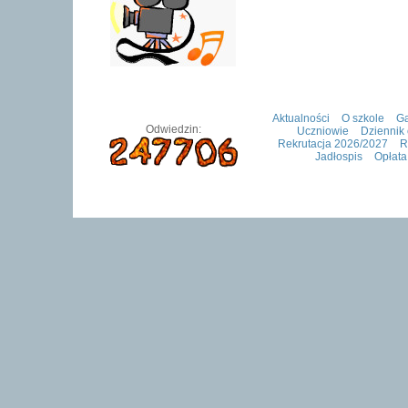
Aktualności
O szkole
Ga
Odwiedzin:
Uczniowie
Dziennik 
Rekrutacja 2026/2027
R
Jadłospis
Opłata