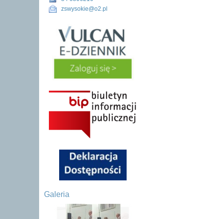
zswysokie@o2.pl
Galeria