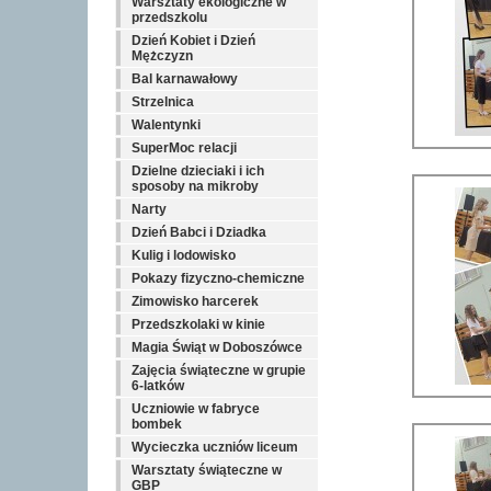
Warsztaty ekologiczne w
przedszkolu
Dzień Kobiet i Dzień
Mężczyzn
Bal karnawałowy
Strzelnica
Walentynki
SuperMoc relacji
Dzielne dzieciaki i ich
sposoby na mikroby
Narty
Dzień Babci i Dziadka
Kulig i lodowisko
Pokazy fizyczno-chemiczne
Zimowisko harcerek
Przedszkolaki w kinie
Magia Świąt w Doboszówce
Zajęcia świąteczne w grupie
6-latków
Uczniowie w fabryce
bombek
Wycieczka uczniów liceum
Warsztaty świąteczne w
GBP