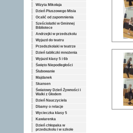
Wizyta Mikołaja
Dzień Pluszowego Misia
Ocalić od zapomnienia
Sześciolatki w Gminnej
Bibliotece
Andrzejki w przedszkolu
Wyjazd do teatru
Przedszkolaki w teatrze
Dzień tabliczki mnożenia
Wyjazd klasy 5 i 6b
Święto Niepodległości
Ślubowanie
Majdanek
Skansen
Światowy Dzień Żywności i
Walki z Głodem
Dzień Nauczyciela
Dbamy o relacje
Wycieczka klasy 5
Kawiarenka
Dzień chłopaka w
przedszkolu i w szkole