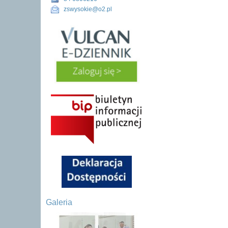
zswysokie@o2.pl
Galeria