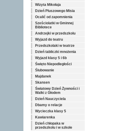
Wizyta Mikołaja
Dzień Pluszowego Misia
Ocalić od zapomnienia
Sześciolatki w Gminnej
Bibliotece
Andrzejki w przedszkolu
Wyjazd do teatru
Przedszkolaki w teatrze
Dzień tabliczki mnożenia
Wyjazd klasy 5 i 6b
Święto Niepodległości
Ślubowanie
Majdanek
Skansen
Światowy Dzień Żywności i
Walki z Głodem
Dzień Nauczyciela
Dbamy o relacje
Wycieczka klasy 5
Kawiarenka
Dzień chłopaka w
przedszkolu i w szkole