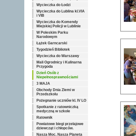
Wycieczka do Łodzi
Wycieczka do Lublina kl.VIA
i VIB
Wycieczka do Komendy
Miejskiej Policji w Lublinie
W Poleskim Parku
Narodowym
Łążek Garncarski
Tygodzień Bibliotek
Wycieczka do Warszawy
Mali Ogrodnicy i Kulinarna
Przygoda
Dzień Osób z
Niepełnosprawnościami
3 MAJA
Obchody Dnia Ziemi w
Przedszkolu
Pożegnanie uczniów kl. IV LO
Spotkanie z ratowniczką
medyczną w szkole
Ratownik
Powiatowe biegi przełajowe
dziewcząt i chłopców.
Nasza Moc. Nasza Planeta