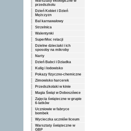
Warsztaty ekologiczne w
przedszkolu
Dzień Kobiet i Dzień
Mężczyzn
Bal karnawałowy
Strzelnica
Walentynki
SuperMoc relacji
Dzielne dzieciaki i ich
sposoby na mikroby
Narty
Dzień Babci i Dziadka
Kulig i lodowisko
Pokazy fizyczno-chemiczne
Zimowisko harcerek
Przedszkolaki w kinie
Magia Świąt w Doboszówce
Zajęcia świąteczne w grupie
6-latków
Uczniowie w fabryce
bombek
Wycieczka uczniów liceum
Warsztaty świąteczne w
GBP