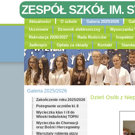
ZESPÓŁ SZKÓŁ IM. 
Aktualności
O szkole
Galeria 2025/2026
Gal
Uczniowie
Dziennik elektroniczny
Wysoczanka 
Rekrutacja 2026/2027
Rada Rodziców
Inspekto
Jadłospis
Opłata za obiady
Kontakt
Standa
Galeria 2025/2026
Dzień Osób z Nie
Zakończenie roku 2025/2026
Pożegnanie uczniów kl. 8
Wycieczka klas I i II do
Wioski Indiańskiej TOPAI
Wycieczka do Chorwacji
oraz Bośni i Hercegowiny
Warsztaty robienia pizzy