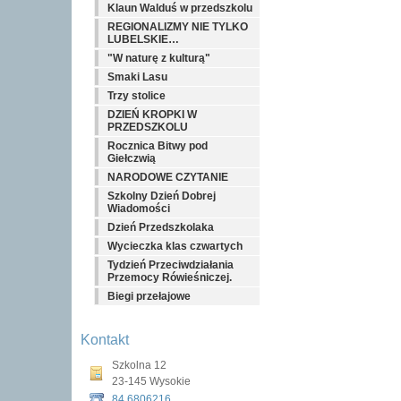
Klaun Walduś w przedszkolu
REGIONALIZMY NIE TYLKO
LUBELSKIE…
"W naturę z kulturą"
Smaki Lasu
Trzy stolice
DZIEŃ KROPKI W
PRZEDSZKOLU
Rocznica Bitwy pod
Giełczwią
NARODOWE CZYTANIE
Szkolny Dzień Dobrej
Wiadomości
Dzień Przedszkolaka
Wycieczka klas czwartych
Tydzień Przeciwdziałania
Przemocy Rówieśniczej.
Biegi przełajowe
Kontakt
Szkolna 12
23-145 Wysokie
84 6806216