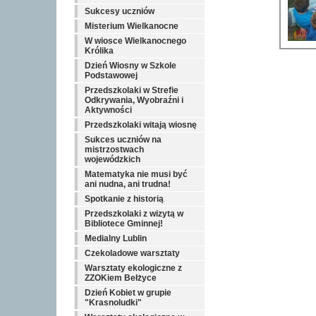
Sukcesy uczniów
Misterium Wielkanocne
W wiosce Wielkanocnego
Królika
Dzień Wiosny w Szkole
Podstawowej
Przedszkolaki w Strefie
Odkrywania, Wyobraźni i
Aktywności
Przedszkolaki witają wiosnę
Sukces uczniów na
mistrzostwach
wojewódzkich
Matematyka nie musi być
ani nudna, ani trudna!
Spotkanie z historią
Przedszkolaki z wizytą w
Bibliotece Gminnej!
Medialny Lublin
Czekoladowe warsztaty
Warsztaty ekologiczne z
ZZOKiem Bełżyce
Dzień Kobiet w grupie
"Krasnoludki"