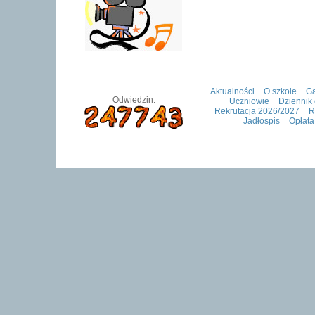
Aktualności
O szkole
Ga
Odwiedzin:
Uczniowie
Dziennik 
Rekrutacja 2026/2027
R
Jadłospis
Opłata