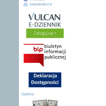
zswysokie@o2.pl
Galeria