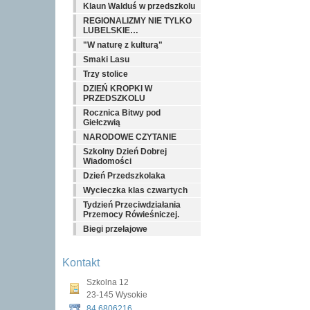
Klaun Walduś w przedszkolu
REGIONALIZMY NIE TYLKO
LUBELSKIE…
"W naturę z kulturą"
Smaki Lasu
Trzy stolice
DZIEŃ KROPKI W
PRZEDSZKOLU
Rocznica Bitwy pod
Giełczwią
NARODOWE CZYTANIE
Szkolny Dzień Dobrej
Wiadomości
Dzień Przedszkolaka
Wycieczka klas czwartych
Tydzień Przeciwdziałania
Przemocy Rówieśniczej.
Biegi przełajowe
Kontakt
Szkolna 12
23-145 Wysokie
84 6806216