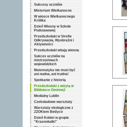
Sukcesy uczniów
Misterium Wielkanocne
W wiosce Wielkanocnego
Królika
Dzień Wiosny w Szkole
Podstawowej
Przedszkolaki w Strefie
Odkrywania, Wyobraźni i
Aktywności
Przedszkolaki witają wiosnę
Sukces uczniów na
mistrzostwach
wojewódzkich
Matematyka nie musi być
ani nudna, ani trudna!
Spotkanie z historią
Przedszkolaki z wizytą w
Bibliotece Gminnej!
Medialny Lublin
Czekoladowe warsztaty
Warsztaty ekologiczne z
ZZOKiem Bełżyce
Dzień Kobiet w grupie
"Krasnoludki"