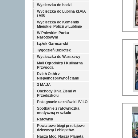
Wycieczka do Łodzi
Wycieczka do Lublina kl.VIA
i VIB
Wycieczka do Komendy
Miejskiej Policji w Lublinie
W Poleskim Parku
Narodowym
Łążek Garncarski
Tygodzień Bibliotek
Wycieczka do Warszawy
Mali Ogrodnicy i Kulinarna
Przygoda
Dzień Osób z
Niepełnosprawnościami
3 MAJA
Obchody Dnia Ziemi w
Przedszkolu
Pożegnanie uczniów kl. IV LO
Spotkanie z ratowniczką
medyczną w szkole
Ratownik
Powiatowe biegi przełajowe
dziewcząt i chłopców.
Nasza Moc. Nasza Planeta