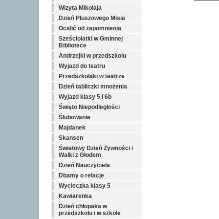
Wizyta Mikołaja
Dzień Pluszowego Misia
Ocalić od zapomnienia
Sześciolatki w Gminnej
Bibliotece
Andrzejki w przedszkolu
Wyjazd do teatru
Przedszkolaki w teatrze
Dzień tabliczki mnożenia
Wyjazd klasy 5 i 6b
Święto Niepodległości
Ślubowanie
Majdanek
Skansen
Światowy Dzień Żywności i
Walki z Głodem
Dzień Nauczyciela
Dbamy o relacje
Wycieczka klasy 5
Kawiarenka
Dzień chłopaka w
przedszkolu i w szkole