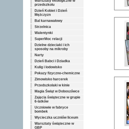
Warsztaty ekologiczne w
przedszkolu
Dzień Kobiet i Dzień
Mężczyzn
Bal karnawałowy
Strzelnica
Walentynki
SuperMoc relacji
Dzielne dzieciaki i ich
sposoby na mikroby
Narty
Dzień Babci i Dziadka
Kulig i lodowisko
Pokazy fizyczno-chemiczne
Zimowisko harcerek
Przedszkolaki w kinie
Magia Świąt w Doboszówce
Zajęcia świąteczne w grupie
6-latków
Uczniowie w fabryce
bombek
Wycieczka uczniów liceum
Warsztaty świąteczne w
GBP