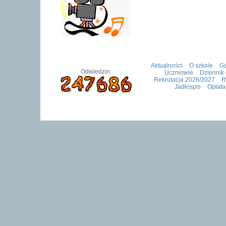
Aktualności
O szkole
Ga
Odwiedzin:
Uczniowie
Dziennik 
Rekrutacja 2026/2027
R
Jadłospis
Opłata