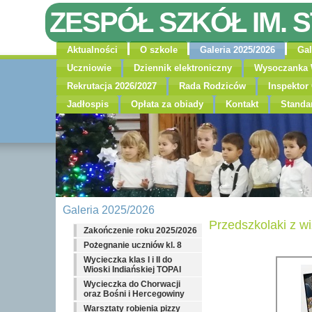
ZESPÓŁ SZKÓŁ IM. 
Aktualności
O szkole
Galeria 2025/2026
Gal
Uczniowie
Dziennik elektroniczny
Wysoczanka 
Rekrutacja 2026/2027
Rada Rodziców
Inspekto
Jadłospis
Opłata za obiady
Kontakt
Standa
Galeria 2025/2026
Przedszkolaki z wi
Zakończenie roku 2025/2026
Pożegnanie uczniów kl. 8
Wycieczka klas I i II do
Wioski Indiańskiej TOPAI
Wycieczka do Chorwacji
oraz Bośni i Hercegowiny
Warsztaty robienia pizzy