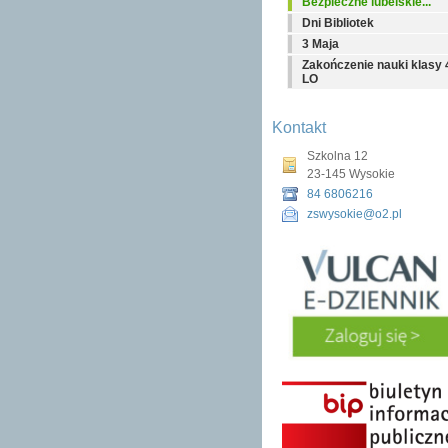
Bezpieczne lubelskie...
Dni Bibliotek
3 Maja
Zakończenie nauki klasy 
LO
Kontakt
Szkolna 12
23-145 Wysokie
84 6806216
zswysokie@o2.pl