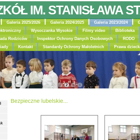
ZKÓŁ IM. STANISŁAWA S
Galeria 2025/2026
Galeria 2024/2025
Galeria 2023/2024
G
ektroniczny
Wysoczanka Wysokie
Filmy video
Biblioteka
ada Rodziców
Inspektor Ochrony Danych Osobowych
RODO
iady
Kontakt
Standardy Ochrony Małoletnich
Prawa dzieck
1
2
3
4
Bezpieczne lubelskie...
8
ak