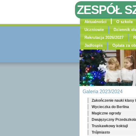
ZESPÓŁ S
Aktualności
O szkole
Uczniowie
Dziennik el
Rekrutacja 2026/2027
R
Jadłospis
Opłata za ob
Galeria 2023/2024
Zakończenie nauki klasy 
Wycieczka do Berlina
Magiczne ogrody
Dwujęzyczny Przedszkol
Truskawkowy koktajl
Trójmiasto