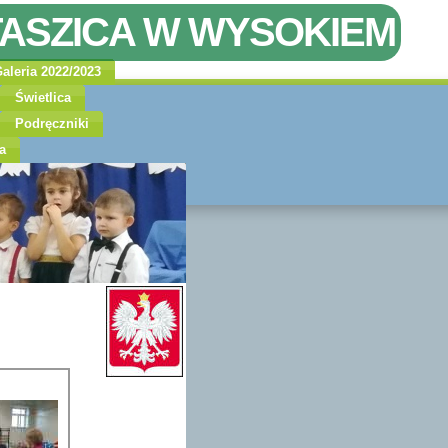
TASZICA W WYSOKIEM
aleria 2022/2023
Świetlica
Podręczniki
a