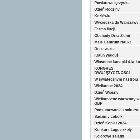
Powiatowe Igrzyska
Dzień Rodziny
Kozłówka
Wycieczka do Warszawy
Farma iluzji
Obchody Dnia Ziemi
Małe Centrum Nauki
Dni otwarte
Klaun Walduś
Wiosenne kanapki 4-latkó
KONGRES
DWUJĘZYCZNOŚCI
W świątecznym nastroju
Wielkanoc 2024
Dzień Wiosny
Wielkanocne warsztaty w
GBP
Podsumowanie konkursu
Sadzimy cebulki
Dzień Kobiet 2024
Konkurs Logo szkoły
Kolorowe sałatki