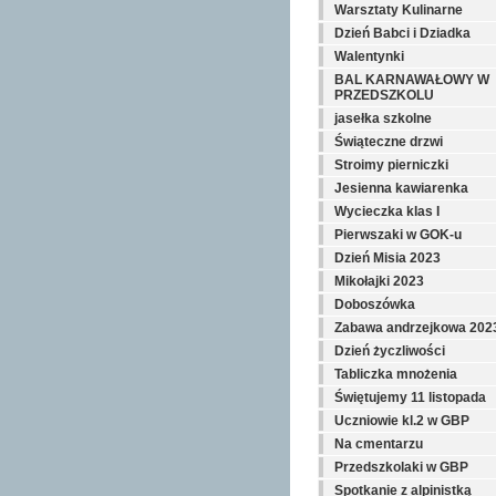
Warsztaty Kulinarne
Dzień Babci i Dziadka
Walentynki
BAL KARNAWAŁOWY W
PRZEDSZKOLU
jasełka szkolne
Świąteczne drzwi
Stroimy pierniczki
Jesienna kawiarenka
Wycieczka klas I
Pierwszaki w GOK-u
Dzień Misia 2023
Mikołajki 2023
Doboszówka
Zabawa andrzejkowa 202
Dzień życzliwości
Tabliczka mnożenia
Świętujemy 11 listopada
Uczniowie kl.2 w GBP
Na cmentarzu
Przedszkolaki w GBP
Spotkanie z alpinistką