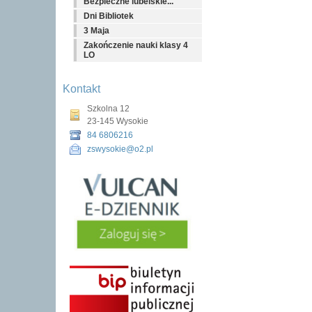
Bezpieczne lubelskie...
Dni Bibliotek
3 Maja
Zakończenie nauki klasy 4
LO
Kontakt
Szkolna 12
23-145 Wysokie
84 6806216
zswysokie@o2.pl