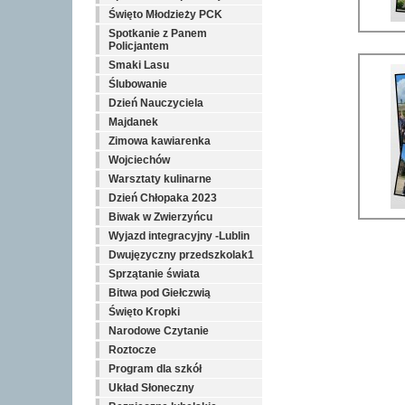
Święto Młodzieży PCK
Spotkanie z Panem
Policjantem
Smaki Lasu
Ślubowanie
Dzień Nauczyciela
Majdanek
Zimowa kawiarenka
Wojciechów
Warsztaty kulinarne
Dzień Chłopaka 2023
Biwak w Zwierzyńcu
Wyjazd integracyjny -Lublin
Dwujęzyczny przedszkolak1
Sprzątanie świata
Bitwa pod Giełczwią
Święto Kropki
Narodowe Czytanie
Roztocze
Program dla szkół
Układ Słoneczny