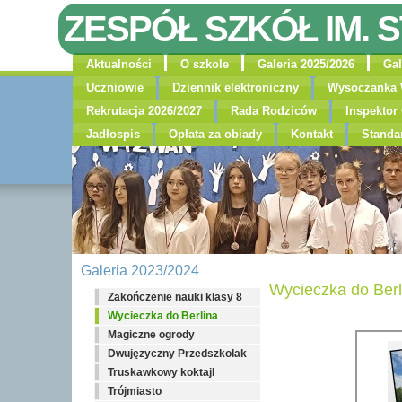
ZESPÓŁ SZKÓŁ IM. 
Aktualności
O szkole
Galeria 2025/2026
Gal
Uczniowie
Dziennik elektroniczny
Wysoczanka 
Rekrutacja 2026/2027
Rada Rodziców
Inspekto
Jadłospis
Opłata za obiady
Kontakt
Standa
Galeria 2023/2024
Wycieczka do Berl
Zakończenie nauki klasy 8
Wycieczka do Berlina
Magiczne ogrody
Dwujęzyczny Przedszkolak
Truskawkowy koktajl
Trójmiasto