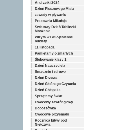
Andrzejki 2024
Dzień Pluszowego Misia
zawody w pływaniu
Pracownia Mikołaja
Światowy Dzień Tabliczki
Mnożenia
Wizyta w GBP-jesienne
bukiety
11 listopada
Pamiętamy o zmarłych
Ślubowanie klasy 1
Dzień Nauczyciela
Smacznie i zdrowo
Dzień Drzewa
Dzień Głośnego Czytania
Dzień Chłopaka
Sprzątamy świat
Owocowy zawrót głowy
Doboszówka
Owocowe przysmaki
Rocznica bitwy pod
Giełczwią