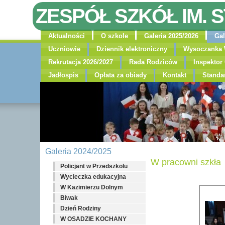
ZESPÓŁ SZKÓŁ IM. 
Aktualności
O szkole
Galeria 2025/2026
Gal
Uczniowie
Dziennik elektroniczny
Wysoczanka 
Rekrutacja 2026/2027
Rada Rodziców
Inspekto
Jadłospis
Opłata za obiady
Kontakt
Standa
Galeria 2024/2025
W pracowni szkła
Policjant w Przedszkolu
Wycieczka edukacyjna
W Kazimierzu Dolnym
Biwak
Dzień Rodziny
W OSADZIE KOCHANY