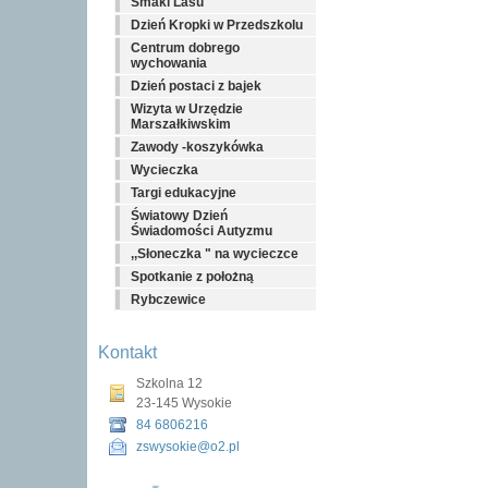
Smaki Lasu
Dzień Kropki w Przedszkolu
Centrum dobrego
wychowania
Dzień postaci z bajek
Wizyta w Urzędzie
Marszałkiwskim
Zawody -koszykówka
Wycieczka
Targi edukacyjne
Światowy Dzień
Świadomości Autyzmu
,,Słoneczka " na wycieczce
Spotkanie z położną
Rybczewice
Kontakt
Szkolna 12
23-145 Wysokie
84 6806216
zswysokie@o2.pl