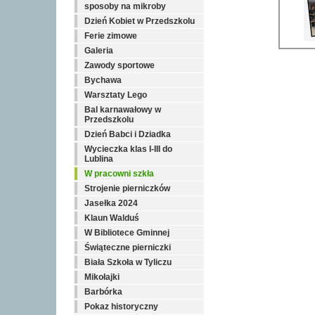
sposoby na mikroby
Dzień Kobiet w Przedszkolu
Ferie zimowe
Galeria
Zawody sportowe
Bychawa
Warsztaty Lego
Bal karnawałowy w
Przedszkolu
Dzień Babci i Dziadka
Wycieczka klas I-III do
Lublina
W pracowni szkła
Strojenie pierniczków
Jasełka 2024
Klaun Walduś
W Bibliotece Gminnej
Świąteczne pierniczki
Biała Szkoła w Tyliczu
Mikołajki
Barbórka
Pokaz historyczny