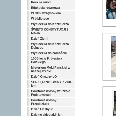
Pora na miód
Edukacja rowerowa
W GBP w Wysokiem
W bibliotece
Wycieczka do Kazimierza
ŚWIĘTO KONSTYTUCJI 3
MAJA
Dzień Ziemi
Wycieczka do Kazimierza
Dolnego
Wycieczka do Zamościa
1000-lecie Królestwa
Polskiego
Misterium Męki Pańskiej w
naszej szkole.
Dzień Otwarty LO
SPRZĄTANIE GMINY Z ZOK-
iem
Powitanie wiosny w Szkole
Podstawowej
Powitanie wiosny
Przedszkole
Dzień Liczby PI
Dzielne dzieciaki i ich