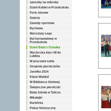
sposoby na mikroby
Dzień Kobiet w Przedszkolu
Ferie zimowe
Galeria
Zawody sportowe
Bychawa
Warsztaty Lego
Bal karnawałowy w
Przedszkolu
Dzień Babci i Dziadka
Wycieczka klas I-III do
Lublina
W pracowni szkła
Strojenie pierniczków
Jasełka 2024
Klaun Walduś
W Bibliotece Gminnej
Świąteczne pierniczki
Biała Szkoła w Tyliczu
Mikołajki
Barbórka
Pokaz historyczny