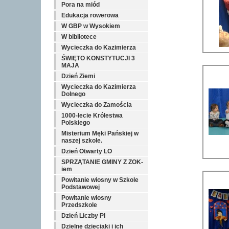
Pora na miód
Edukacja rowerowa
W GBP w Wysokiem
W bibliotece
Wycieczka do Kazimierza
ŚWIĘTO KONSTYTUCJI 3
MAJA
Dzień Ziemi
Wycieczka do Kazimierza
Dolnego
Wycieczka do Zamościa
1000-lecie Królestwa
Polskiego
Misterium Męki Pańskiej w
naszej szkole.
Dzień Otwarty LO
SPRZĄTANIE GMINY Z ZOK-
iem
Powitanie wiosny w Szkole
Podstawowej
Powitanie wiosny
Przedszkole
Dzień Liczby PI
Dzielne dzieciaki i ich