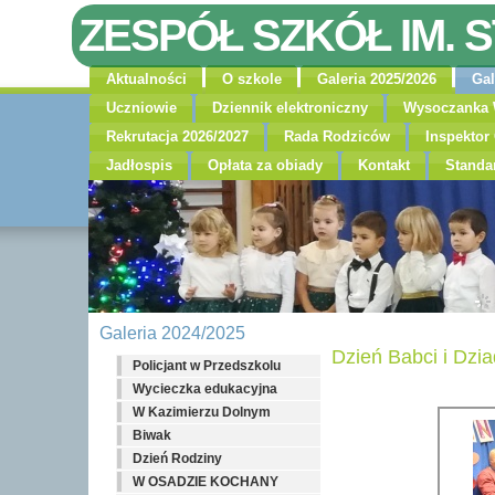
ZESPÓŁ SZKÓŁ IM. 
Aktualności
O szkole
Galeria 2025/2026
Gal
Uczniowie
Dziennik elektroniczny
Wysoczanka 
Rekrutacja 2026/2027
Rada Rodziców
Inspekto
Jadłospis
Opłata za obiady
Kontakt
Standa
Galeria 2024/2025
Dzień Babci i Dzi
Policjant w Przedszkolu
Wycieczka edukacyjna
W Kazimierzu Dolnym
Biwak
Dzień Rodziny
W OSADZIE KOCHANY