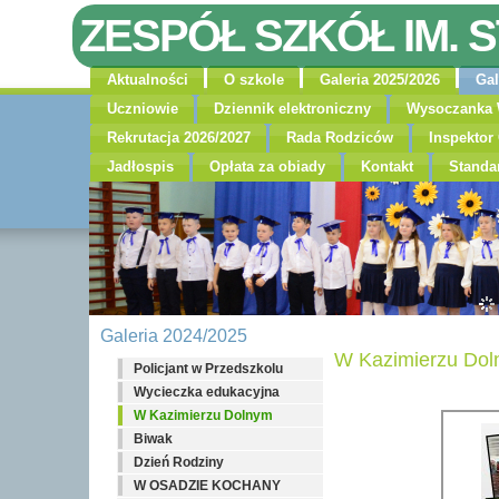
ZESPÓŁ SZKÓŁ IM. 
Aktualności
O szkole
Galeria 2025/2026
Gal
Uczniowie
Dziennik elektroniczny
Wysoczanka 
Rekrutacja 2026/2027
Rada Rodziców
Inspekto
Jadłospis
Opłata za obiady
Kontakt
Standa
Galeria 2024/2025
W Kazimierzu Do
Policjant w Przedszkolu
Wycieczka edukacyjna
W Kazimierzu Dolnym
Biwak
Dzień Rodziny
W OSADZIE KOCHANY