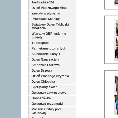
Andrzejki 2024
Dzień Pluszowego Misia
zawody w pływaniu
Pracownia Mikołaja
Światowy Dzień Tabliczki
Mnożenia
Wizyta w GBP-jesienne
bukiety
11 listopada
Pamiętamy o zmarłych
Ślubowanie klasy 1
Dzień Nauczyciela
Smacznie i zdrowo
Dzień Drzewa
Dzień Głośnego Czytania
Dzień Chłopaka
Sprzątamy świat
Owocowy zawrót głowy
Doboszówka
Owocowe przysmaki
Rocznica bitwy pod
Giełczwią