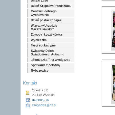
Smaki Lasu
Dzień Kropki w Przedszkolu
Centrum dobrego
wychowania
Dzień postaci z bajek
Wizyta w Urzędzie
Marszałkiwskim
Zawody -koszykówka
Wycieczka
Targi edukacyjne
Światowy Dzień
Świadomości Autyzmu
,,Słoneczka " na wycieczce
Spotkanie z położną
Rybczewice
Kontakt
Szkolna 12
23-145 Wysokie
84 6806216
zswysokie@o2.pl