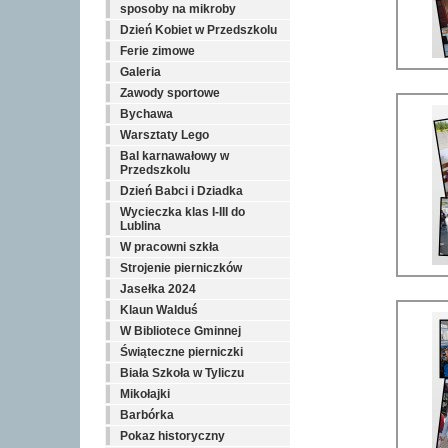
sposoby na mikroby
Dzień Kobiet w Przedszkolu
Ferie zimowe
Galeria
Zawody sportowe
Bychawa
Warsztaty Lego
Bal karnawałowy w
Przedszkolu
Dzień Babci i Dziadka
Wycieczka klas I-III do
Lublina
W pracowni szkła
Strojenie pierniczków
Jasełka 2024
Klaun Walduś
W Bibliotece Gminnej
Świąteczne pierniczki
Biała Szkoła w Tyliczu
Mikołajki
Barbórka
Pokaz historyczny