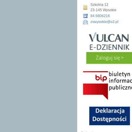
Szkolna 12
23-145 Wysokie
84 6806216
zswysokie@o2.pl