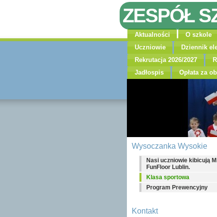
ZESPÓŁ S
Aktualności
O szkole
Uczniowie
Dziennik el
Rekrutacja 2026/2027
R
Jadłospis
Opłata za ob
Wysoczanka Wysokie
Nasi uczniowie kibicują 
FunFloor Lublin.
Klasa sportowa
Program Prewencyjny
Kontakt