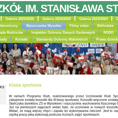
ZKÓŁ IM. STANISŁAWA S
Galeria 2025/2026
Galeria 2024/2025
Galeria 2023/2024
G
ektroniczny
Wysoczanka Wysokie
Filmy video
Biblioteka
ada Rodziców
Inspektor Ochrony Danych Osobowych
RODO
iady
Kontakt
Standardy Ochrony Małoletnich
Prawa dzieck
1
2
3
4
Klasa sportowa
MKS
W ramach Programu Klub, realizowanego przez Uczniowski Klub Sp
zakupione zostały koszulki dla III klasy sportowej. Koszulki wręczone zost
Stańczyka dyrektora ZS w Wysokiem i nauczyciela wychowania fizycznego
Już na pierwszych zajęciach widać było, że uczniowie w nowych koszulk
Widać, że mają więcej chęci i zapału do wykonywania ćwiczeń. Jest to n
ciężką pracę jaką wykonują podczas licznych zajęć sportowych.