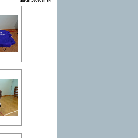
Marcin Szoździński