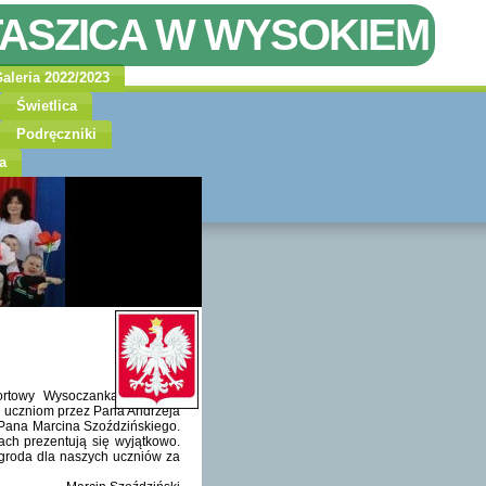
TASZICA W WYSOKIEM
aleria 2022/2023
Świetlica
Podręczniki
a
ortowy Wysoczanka Wysokie,
ały uczniom przez Pana Andrzeja
 Pana Marcina Szoździńskiego.
ach prezentują się wyjątkowo.
agroda dla naszych uczniów za