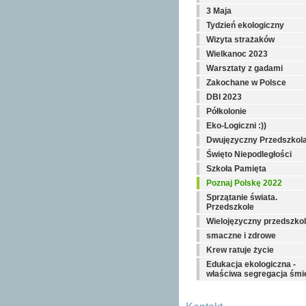
3 Maja
Tydzień ekologiczny
Wizyta strażaków
Wielkanoc 2023
Warsztaty z gadami
Zakochane w Polsce
DBI 2023
Półkolonie
Eko-Logiczni :))
Dwujęzyczny Przedszkol
Święto Niepodległości
Szkoła Pamięta
Poznaj Polskę 2022
Sprzątanie świata.
Przedszkole
Wielojęzyczny przedszko
smaczne i zdrowe
Krew ratuje życie
Edukacja ekologiczna -
właściwa segregacja śmie