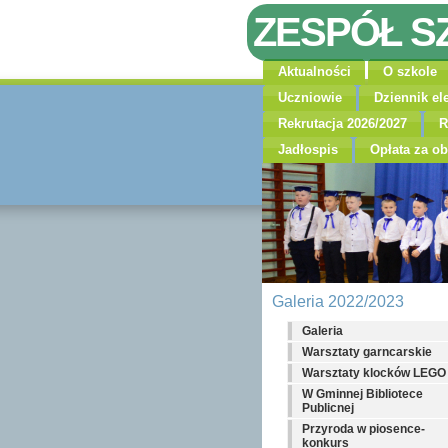
ZESPÓŁ S
Aktualności
O szkole
Uczniowie
Dziennik el
Rekrutacja 2026/2027
R
Jadłospis
Opłata za ob
Galeria 2022/2023
Galeria
Warsztaty garncarskie
Warsztaty klocków LEGO
W Gminnej Bibliotece
Publicnej
Przyroda w piosence-
konkurs