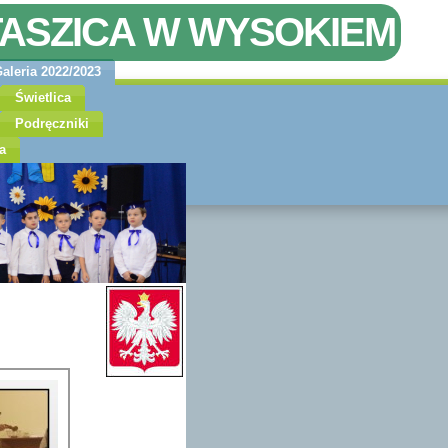
TASZICA W WYSOKIEM
aleria 2022/2023
Świetlica
Podręczniki
a