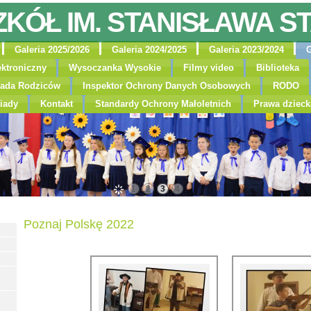
ZKÓŁ IM. STANISŁAWA S
Galeria 2025/2026
Galeria 2024/2025
Galeria 2023/2024
G
ektroniczny
Wysoczanka Wysokie
Filmy video
Biblioteka
ada Rodziców
Inspektor Ochrony Danych Osobowych
RODO
iady
Kontakt
Standardy Ochrony Małoletnich
Prawa dzieck
1
2
3
4
Poznaj Polskę 2022