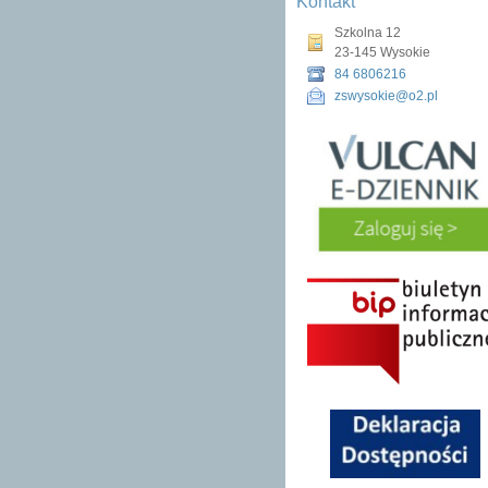
Kontakt
Szkolna 12
23-145 Wysokie
84 6806216
zswysokie@o2.pl