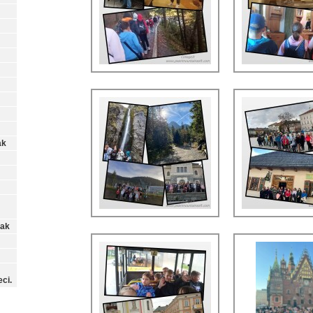
ak
lak
ci.